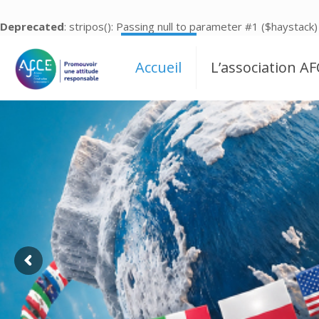
Deprecated
: stripos(): Passing null to parameter #1 ($haystack)
Accueil
L’association AF