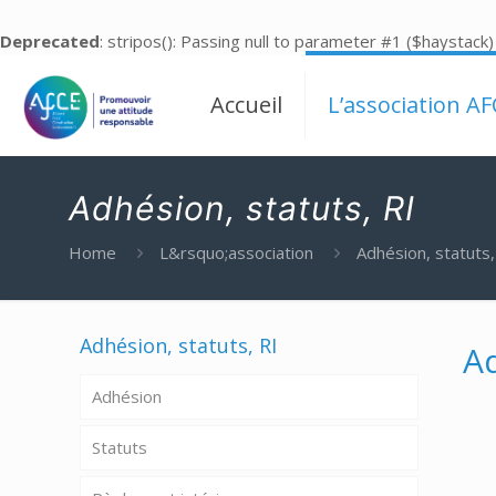
Deprecated
: stripos(): Passing null to parameter #1 ($haystack)
Accueil
L’association AF
Adhésion, statuts, RI
Home
L&rsquo;association
Adhésion, statuts,
Adhésion, statuts, RI
Ad
Adhésion
Statuts