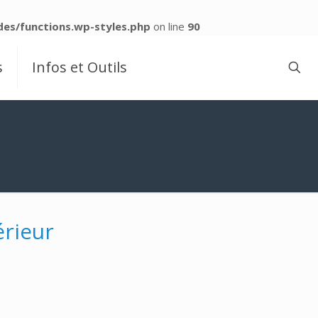
es/functions.wp-styles.php
on line
90
s
Infos et Outils
érieur