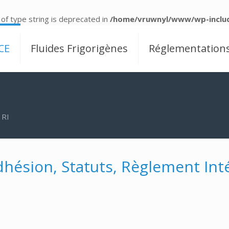
 of type string is deprecated in
/home/vruwnyl/www/wp-includ
CE
Fluides Frigorigènes
Réglementation
 RI
hésion, Statuts, Règlement Int