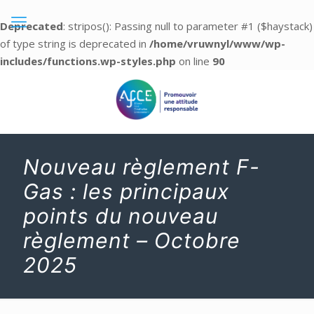
Deprecated
: stripos(): Passing null to parameter #1 ($haystack)
of type string is deprecated in
/home/vruwnyl/www/wp-
includes/functions.wp-styles.php
on line
90
Nouveau règlement F-
Gas : les principaux
points du nouveau
règlement – Octobre
2025