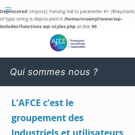
Deprecated
: stripos(): Passing null to parameter #1 ($haystack)
of type string is deprecated in
/home/vruwnyl/www/wp-
includes/functions.wp-styles.php
on line
90
Qui sommes nous ?
L’AFCE c’est le
groupement des
Industriels et utilisateurs