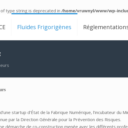
 of type string is deprecated in
/home/vruwnyl/www/wp-includ
CE
Fluides Frigorigènes
Réglementation
s
teurs
urs
une startup d’État de la Fabrique Numérique, l’incubateur du Min
utenue par la Direction Générale pour la Prévention des Risques.
 une démarche de co-construction menée avec les différents prof