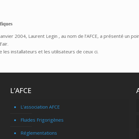
ifiques
janvier 2004, Laurent Legin , au nom de l’AFCE, a présenté un poi
’air.
les installateurs et les utilisateurs de ceux ci.
L’AFCE
L’association AFCE
Fluides Frigorigènes
Réglementations