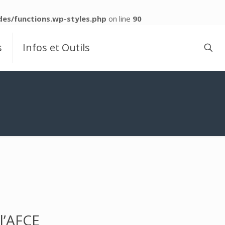
es/functions.wp-styles.php
on line
90
s
Infos et Outils
l’AFCE