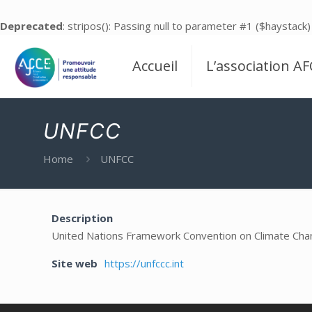
Deprecated
: stripos(): Passing null to parameter #1 ($haystack)
Accueil
L’association AF
UNFCC
Home
UNFCC
Description
United Nations Framework Convention on Climate Ch
Site web
https://unfccc.int