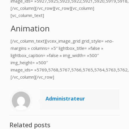
image_ids= »5927,5925,5923,5922,5921,5920,5919,5918
[/vc_column][/vc_row][vc_row][vc_column]
[vc_column_text]
Animation
[/vc_column_text][vcex_image_grid grid_style= »no-
margins » columns= »5″ lightbox_title= »false »
lightbox_caption= »false » img_width= »500″
img_height= »500″
image_ids= »5769,5768,5767,5766,5765,5764,5763,5762
[/vc_column][/vc_row]
Administrateur
Related posts