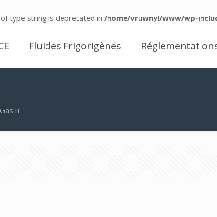
 of type string is deprecated in
/home/vruwnyl/www/wp-includ
CE
Fluides Frigorigènes
Réglementation
-Gas II