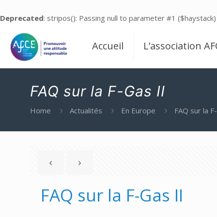
Deprecated
: stripos(): Passing null to parameter #1 ($haystack)
Accueil
L’association AF
FAQ sur la F-Gas II
Home
Actualités
En Europe
FAQ sur la F
FAQ sur la F-Gas II