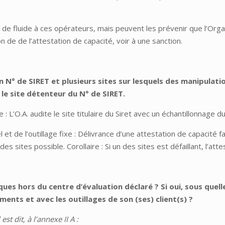
e de fluide à ces opérateurs, mais peuvent les prévenir que l’Or
n de de l’attestation de capacité, voir à une sanction.
N° de SIRET et plusieurs sites sur lesquels des manipulation
 le site détenteur du N° de SIRET.
: L’O.A. audite le site titulaire du Siret avec un échantillonnage d
l et de l’outillage fixe : Délivrance d’une attestation de capacité
s sites possible. Corollaire : Si un des sites est défaillant, l’atte
ques hors du centre d’évaluation déclaré ? Si oui, sous quel
ents et avec les outillages de son (ses) client(s) ?
st dit, à l’annexe II A :