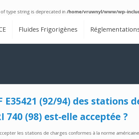
 of type string is deprecated in
/home/vruwnyl/www/wp-includ
CE
Fluides Frigorigènes
Réglementation
E35421 (92/94) des stations de
 740 (98) est-elle acceptée ?
cepter les stations de charges conformes à la norme américaine