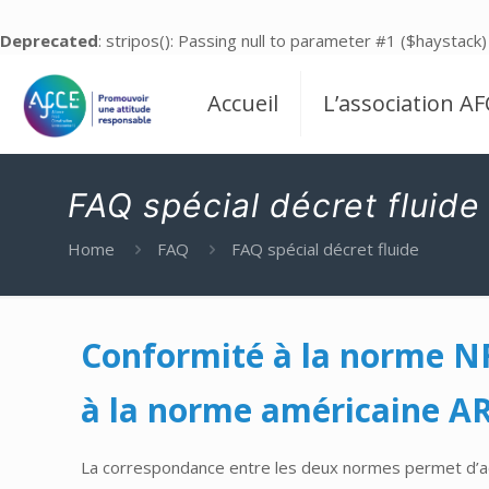
Deprecated
: stripos(): Passing null to parameter #1 ($haystack)
Accueil
L’association AF
FAQ spécial décret fluide
Home
FAQ
FAQ spécial décret fluide
Conformité à la norme NF 
à la norme américaine ARI
La correspondance entre les deux normes permet d’ac