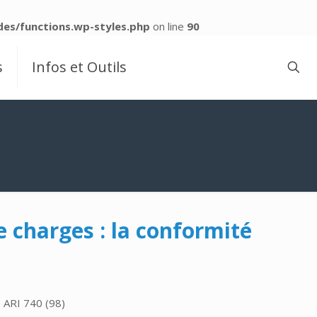
es/functions.wp-styles.php
on line
90
s
Infos et Outils
 charges : la conformité
 ARI 740 (98)