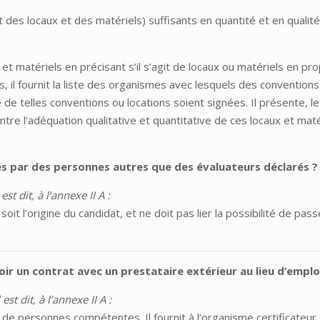
s locaux et des matériels) suffisants en quantité et en qualité 
t matériels en précisant s’il s’agit de locaux ou matériels en propr
s, il fournit la liste des organismes avec lesquels des convention
 de telles conventions ou locations soient signées. Il présente, 
ntre l’adéquation qualitative et quantitative de ces locaux et ma
és par des personnes autres que des évaluateurs déclarés ?
st dit, à l’annexe II A :
e soit l’origine du candidat, et ne doit pas lier la possibilité de p
oir un contrat avec un prestataire extérieur au lieu d’empl
st dit, à l’annexe II A :
de personnes compétentes. Il fournit à l’organisme certificateur 