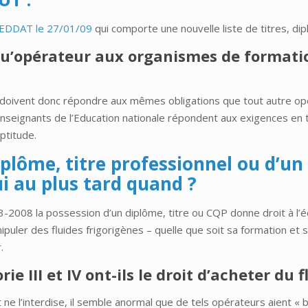
MEEDDAT le 27/01/09
qui comporte une nouvelle liste de titres, dip
 qu’opérateur aux organismes de formatio
doivent donc répondre aux mêmes obligations que tout autre opér
 enseignants de l’Education nationale répondent aux exigences en t
ptitude.
iplôme, titre professionnel ou d’un
ui au plus tard quand ?
2008 la possession d’un diplôme, titre ou CQP donne droit à l’éq
puler des fluides frigorigènes – quelle que soit sa formation et
.
e III et IV ont-ils le droit d’acheter du f
ne l’interdise, il semble anormal que de tels opérateurs aient « 