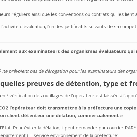
ieurs réguliers ainsi que les conventions ou contrats qui les lient 
activité d’évaluation, l’un des justificatifs suivants de sa compét
également aux examinateurs des organismes évaluateurs qui
09 ne prévoient pas de dérogation pour les examinateurs des orga
 quelles preuves de détention, type et fr
en / vérification des outillages de l’opérateur est laissée à l’ap
O2 l’opérateur doit transmettre à la préfecture une copie d
e son client détenteur une délation, commercialement »
’Etat! Pour éviter la délation, il peut demander par courrier RAR*
 département ( = service environnement de la préfecture).