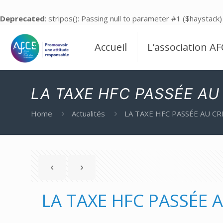
Deprecated
: stripos(): Passing null to parameter #1 ($haystack)
Accueil
L’association AF
LA TAXE HFC PASSÉE AU
Home
Actualités
LA TAXE HFC PASSÉE AU CR
LA TAXE HFC PASSÉE A