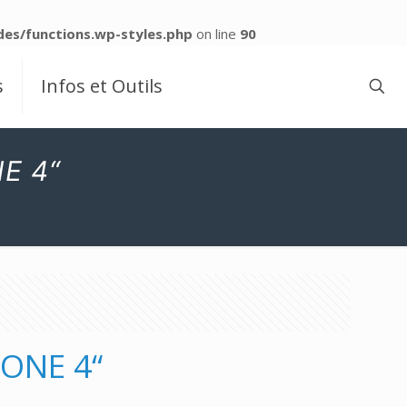
es/functions.wp-styles.php
on line
90
s
Infos et Outils
E 4“
BONE 4“