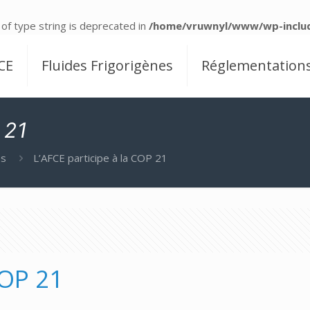
 of type string is deprecated in
/home/vruwnyl/www/wp-includ
CE
Fluides Frigorigènes
Réglementation
 21
es
L’AFCE participe à la COP 21
COP 21