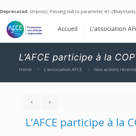
Deprecated
: stripos(): Passing null to parameter #1 ($haystack)
Accueil
L’association AF
L’AFCE participe à la COP
Home
L'association AFCE
Nos actions récent
L’AFCE participe à la 