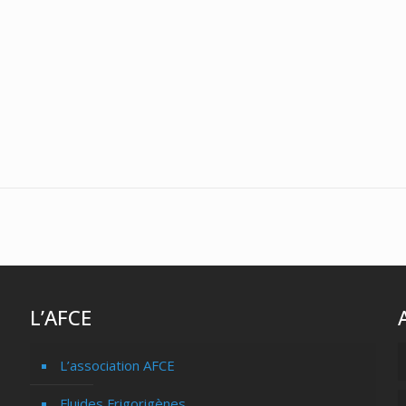
L’AFCE
L’association AFCE
Fluides Frigorigènes