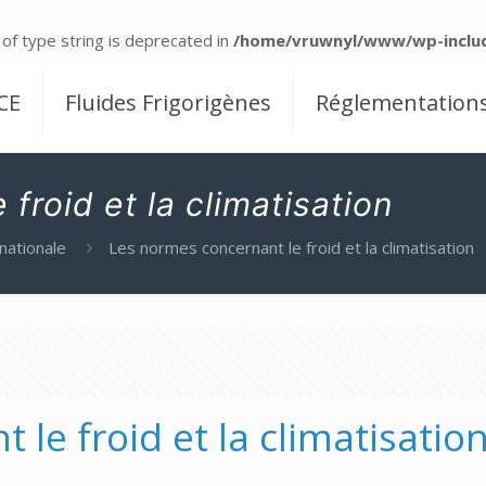
 of type string is deprecated in
/home/vruwnyl/www/wp-includ
CE
Fluides Frigorigènes
Réglementation
froid et la climatisation
nationale
Les normes concernant le froid et la climatisation
le froid et la climatisatio