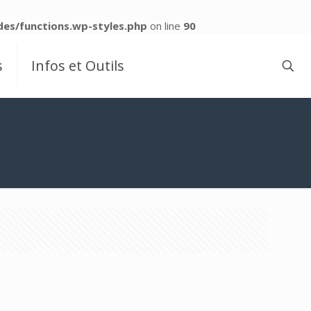
es/functions.wp-styles.php
on line
90
s
Infos et Outils
n