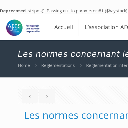
Deprecated
: stripos(): Passing null to parameter #1 ($haystack)
Accueil
L’association AF
Les normes concernant le 
Home
Réglementations
Réglementation inter
Les normes concernant 