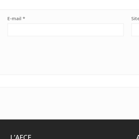
E-mail
*
Sit
L’AFCE