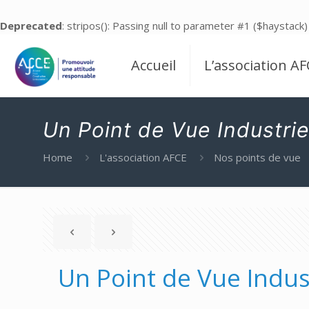
Deprecated
: stripos(): Passing null to parameter #1 ($haystack)
Accueil
L’association AF
Un Point de Vue Industrie
Home
L'association AFCE
Nos points de vue
Un Point de Vue Indus