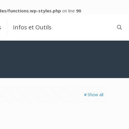
es/functions.wp-styles.php
on line
90
s
Infos et Outils
Show all