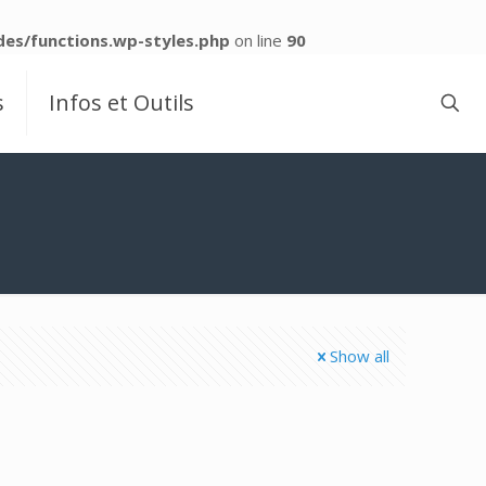
es/functions.wp-styles.php
on line
90
s
Infos et Outils
Show all