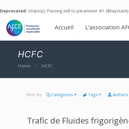
Deprecated
: stripos(): Passing null to parameter #1 ($haystack)
Accueil
L’association AF
HCFC
Home
HCFC
Filter by
Categories
Tags
Authors
Trafic de Fluides frigorig