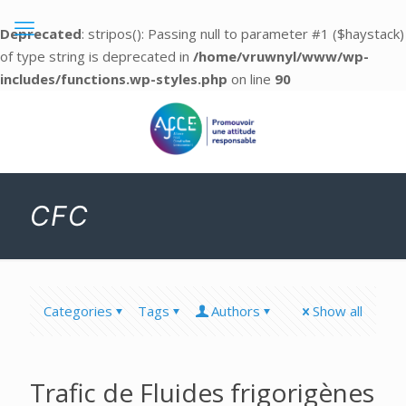
Deprecated
: stripos(): Passing null to parameter #1 ($haystack)
of type string is deprecated in
/home/vruwnyl/www/wp-
includes/functions.wp-styles.php
on line
90
CFC
Categories
Tags
Authors
Show all
Trafic de Fluides frigorigènes