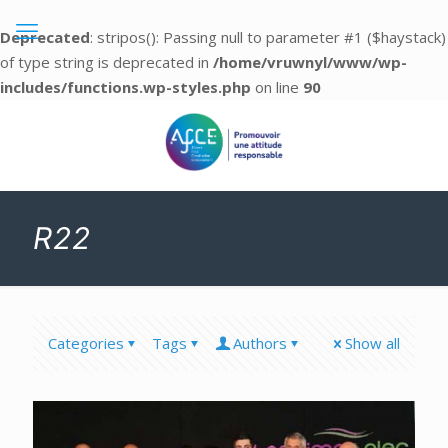
Deprecated
: stripos(): Passing null to parameter #1 ($haystack)
of type string is deprecated in
/home/vruwnyl/www/wp-
includes/functions.wp-styles.php
on line
90
R22
Categories
Tags
Authors
Show all