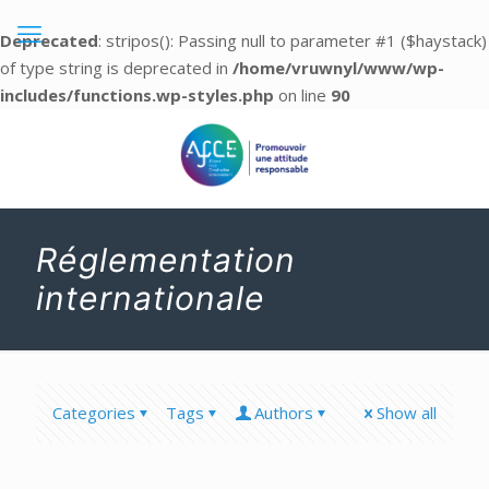
Deprecated
: stripos(): Passing null to parameter #1 ($haystack)
of type string is deprecated in
/home/vruwnyl/www/wp-
includes/functions.wp-styles.php
on line
90
Réglementation
internationale
Categories
Tags
Authors
Show all